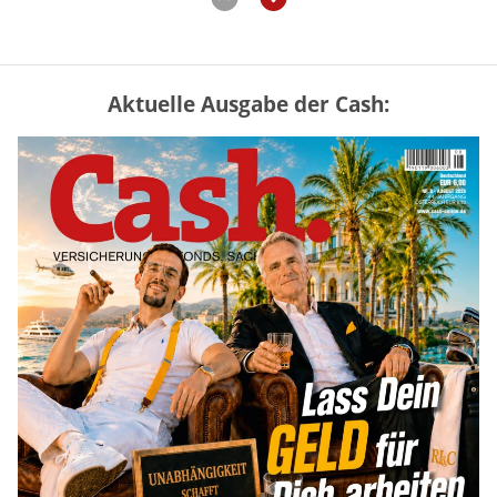
Aktuelle Ausgabe der Cash:
Vermieter-Zutritt: Wann Mieter
die Wohnung öffnen müssen
mehr
Goldpreis erreicht Sieben-Wochen-
Hoch nach schwachen US-Jobdaten
mehr
US-Kryptogesetz auf der Kippe:
Drei Streitpunkte bremsen den CLARITY
Act
mehr