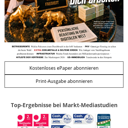
WEITERE ARTIKEL
zurück
weiter
Kostenloses ePaper abonnieren
Print-Ausgabe abonnieren
Top-Ergebnisse bei Markt-Mediastudien