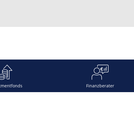
tmentfonds
Finanzberater