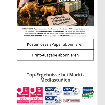
Renten-Nachzahlung ist pro
Kind möglich
mehr
WEITERE ARTIKEL
zurück
weiter
Kostenloses ePaper abonnieren
Print-Ausgabe abonnieren
Top-Ergebnisse bei Markt-
Mediastudien