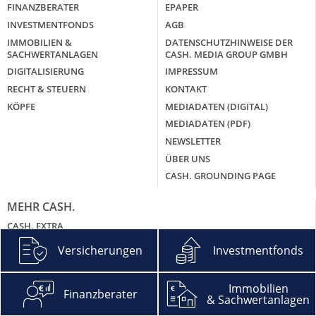
FINANZBERATER
EPAPER
INVESTMENTFONDS
AGB
IMMOBILIEN &
DATENSCHUTZHINWEISE DER
SACHWERTANLAGEN
CASH. MEDIA GROUP GMBH
DIGITALISIERUNG
IMPRESSUM
RECHT & STEUERN
KONTAKT
KÖPFE
MEDIADATEN (DIGITAL)
MEDIADATEN (PDF)
NEWSLETTER
ÜBER UNS
CASH. GROUNDING PAGE
MEHR CASH.
CASH. EXTRA
CASH. EXKLUSIV
Versicherungen
Investmentfonds
CASH. DIGITAL DAY 2026
CASH. DIGITAL WEEK 2024 – DIE ONLINE-EVENTS IM VIDEO
Immobilien
Finanzberater
CASH. GALA
& Sachwertanlagen
CASH. BRANCHENGIPFEL SACHWERTANLAGEN