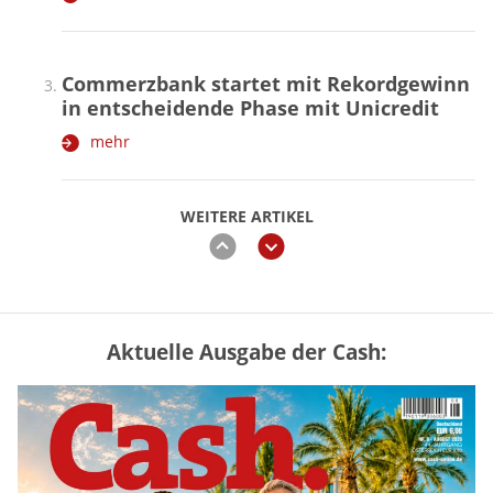
Commerzbank startet mit Rekordgewinn
in entscheidende Phase mit Unicredit
mehr
WEITERE ARTIKEL
zurück
weiter
Aktuelle Ausgabe der Cash:
Mütterrente III Tabelle: So viel Renten-
Nachzahlung ist pro Kind möglich
mehr