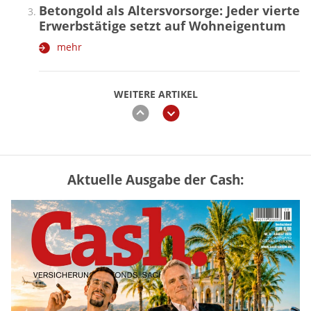
Betongold als Altersvorsorge: Jeder vierte
Erwerbstätige setzt auf Wohneigentum
mehr
WEITERE ARTIKEL
zurück
weiter
Aktuelle Ausgabe der Cash:
Mütterrente III Tabelle: So viel Renten-
Nachzahlung ist pro Kind möglich
mehr
„Jung kauft Alt“ 2026: Neue Förderung im
Überblick – Tabelle mit Kreditbeträgen
und Einkommensgrenzen