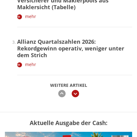
Versicherer und Maklerpools aus
Maklersicht (Tabelle)
mehr
Allianz Quartalszahlen 2026:
Rekordgewinn operativ, weniger unter
dem Strich
mehr
WEITERE ARTIKEL
zurück
weiter
Aktuelle Ausgabe der Cash:
„Jung kauft Alt“ 2026: Neue Förderung im
Überblick – Tabelle mit Kreditbeträgen