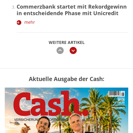
Commerzbank startet mit Rekordgewinn
in entscheidende Phase mit Unicredit
mehr
WEITERE ARTIKEL
zurück
weiter
Aktuelle Ausgabe der Cash:
Mütterrente III Tabelle: So viel Renten-
Nachzahlung ist pro Kind möglich
mehr
„Jung kauft Alt“ 2026: Neue Förderung im
Überblick – Tabelle mit Kreditbeträgen
und Einkommensgrenzen