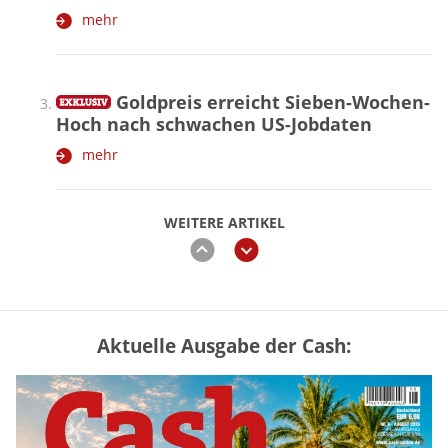
mehr
Goldpreis erreicht Sieben-Wochen-
Hoch nach schwachen US-Jobdaten
mehr
WEITERE ARTIKEL
zurück
weiter
Aktuelle Ausgabe der Cash:
Vermieter-Zutritt: Wann Mieter
die Wohnung öffnen müssen
mehr