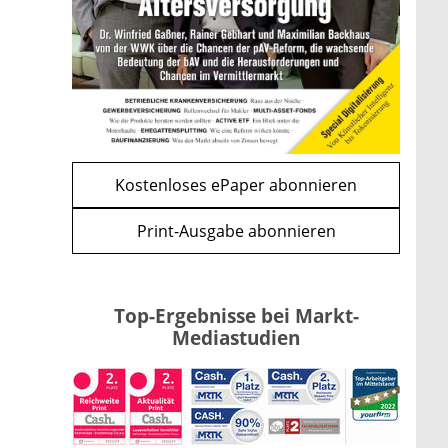
und CLARITY Act geben die
Richtung vor
mehr
WEITERE ARTIKEL
zurück
weiter
Kostenloses ePaper abonnieren
Print-Ausgabe abonnieren
Top-Ergebnisse bei Markt-
Mediastudien