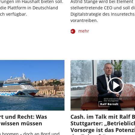
ungen im Haushalt bieten soll.
Astrid Stange wird bei Element
 die Plattform in Deutschland
stellvertretende CEO und soll d
ch verfügbar.
Digitalstrategie des Insuretechs
vorantreiben.
mehr
rt und Recht: Was
Cash. im Talk mit Ralf 
 wissen müssen
Stuttgarter: „Betriebli
Vorsorge ist das Poten
n boomen – doch an Bord und