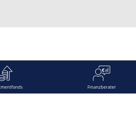
tmentfonds
Finanzberater