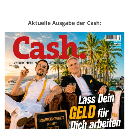
Aktuelle Ausgabe der Cash:
Mütterrente III Tabelle: So viel Renten-
Nachzahlung ist pro Kind möglich
mehr
„Jung kauft Alt“ 2026: Neue Förderung im
Überblick – Tabelle mit Kreditbeträgen
und Einkommensgrenzen
mehr
Bitcoin im Wartemodus: Fed und CLARITY
Act geben die Richtung vor
mehr