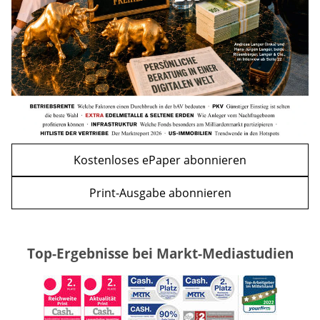
WEITERE ARTIKEL
zurück
weiter
Kostenloses ePaper abonnieren
Print-Ausgabe abonnieren
Top-Ergebnisse bei Markt-Mediastudien