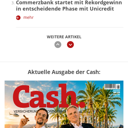
Commerzbank startet mit Rekordgewinn
in entscheidende Phase mit Unicredit
mehr
WEITERE ARTIKEL
zurück
weiter
Aktuelle Ausgabe der Cash:
Mütterrente III Tabelle: So viel Renten-
Nachzahlung ist pro Kind möglich
mehr
„Jung kauft Alt“ 2026: Neue Förderung im
Überblick – Tabelle mit Kreditbeträgen
und Einkommensgrenzen