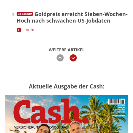
Goldpreis erreicht Sieben-Wochen-
Hoch nach schwachen US-Jobdaten
mehr
WEITERE ARTIKEL
zurück
weiter
Aktuelle Ausgabe der Cash:
Vermieter-Zutritt: Wann Mieter
die Wohnung öffnen müssen
mehr
Goldpreis erreicht Sieben-Wochen-