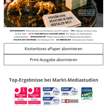
WEITERE ARTIKEL
zurück
weiter
Kostenloses ePaper abonnieren
Print-Ausgabe abonnieren
Top-Ergebnisse bei Markt-Mediastudien