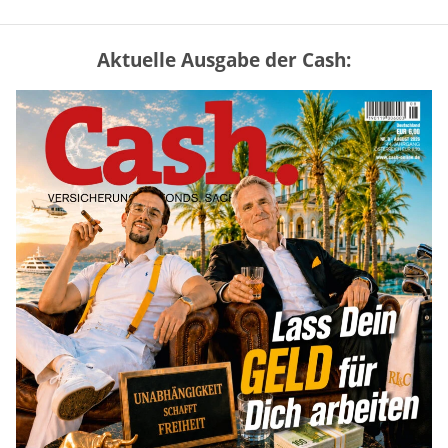
Aktuelle Ausgabe der Cash:
Mütterrente III Tabelle: So viel Renten-
Nachzahlung ist pro Kind möglich
mehr
„Jung kauft Alt“ 2026: Neue Förderung im
Überblick – Tabelle mit Kreditbeträgen
und Einkommensgrenzen
mehr
Bitcoin im Wartemodus: Fed und CLARITY
Act geben die Richtung vor
mehr