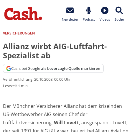
Newsletter
Podcast
Videos
Suche
VERSICHERUNGEN
Allianz wirbt AIG-Luftfahrt-
Spezialist ab
Cash. bei Google
als bevorzugte Quelle markieren
Veröffentlichung:
20.10.2008, 00:00 Uhr
Lesezeit 1 min
Der Münchner Versicherer Allianz hat dem kriselnden
US-Wettbewerber AIG seinen Chef der
Luftfahrtversicherung,
Will Lovett
, ausgespannt. Lovett,
der seit 1991 für AIG tätig war, heuert bei Allianz Aviation