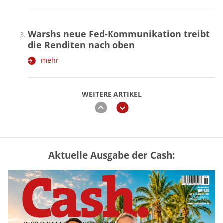
Warshs neue Fed-Kommunikation treibt
die Renditen nach oben
mehr
WEITERE ARTIKEL
zurück
weiter
Aktuelle Ausgabe der Cash:
Vermieter-Zutritt: Wann Mieter
die Wohnung öffnen müssen
mehr