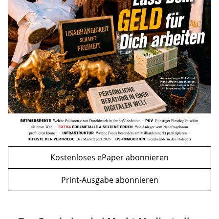
Kindergelderhöhung 2027: So viel ist für
Familien geplant
mehr
WEITERE ARTIKEL
zurück
weiter
Kostenloses ePaper abonnieren
Print-Ausgabe abonnieren