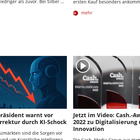
iedriger als zuvor. Bei Silber …
ersten Kauf besonders ankomm
mehr
räsident warnt vor
Jetzt im Video: Cash.-A
rrektur durch KI-Schock
2022 zu Digitalisierung
Innovation
zmärkten sind die Sorgen vor
rund um Künstliche Intelligenz
Die Cash. Media Group aus Ha