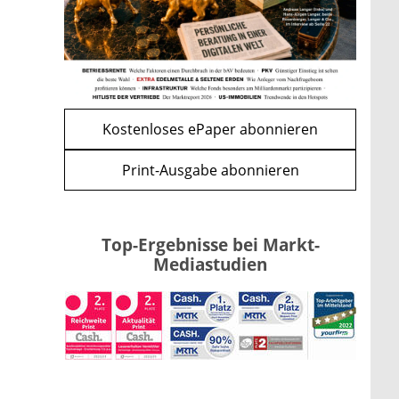
mehr
WEITERE ARTIKEL
zurück
weiter
Kostenloses ePaper abonnieren
Print-Ausgabe abonnieren
Top-Ergebnisse bei Markt-
Mediastudien