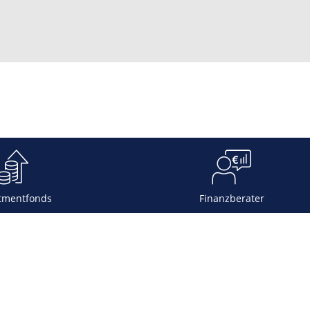
tmentfonds
Finanzberater