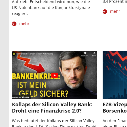
3,4 Prozent n
Auftrieb. Entscheidend wird nun, wie die
US-Notenbank auf die Konjunktursignale
mehr
reagiert.
mehr
Kollaps der Silicon Valley Bank:
EZB-Vizep
Droht eine Finanzkrise 2.0?
Börsenko
Was bedeutet der Kollaps der Silicon Valley
An den Finan
Bank in den USA für den Finanzsektor, Droht
einer Blase 