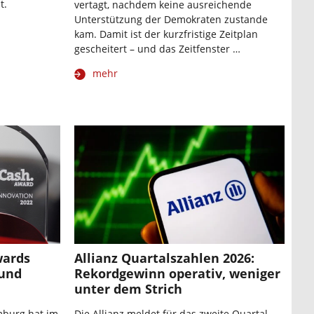
t.
vertagt, nachdem keine ausreichende
Unterstützung der Demokraten zustande
kam. Damit ist der kurzfristige Zeitplan
gescheitert – und das Zeitfenster …
mehr
wards
Allianz Quartalszahlen 2026:
 und
Rekordgewinn operativ, weniger
unter dem Strich
mburg hat im
Die Allianz meldet für das zweite Quartal