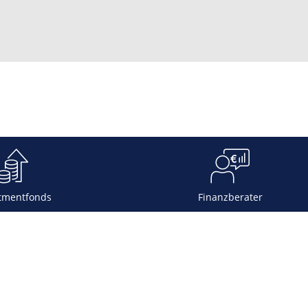
tmentfonds
Finanzberater