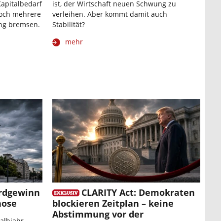
Kapitalbedarf
ist, der Wirtschaft neuen Schwung zu
Doch mehrere
verleihen. Aber kommt damit auch
ung bremsen.
Stabilität?
mehr
ordgewinn
CLARITY Act: Demokraten
nose
blockieren Zeitplan – keine
Abstimmung vor der
albjahr