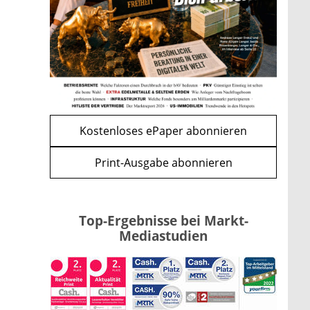
Renten-Nachzahlung ist pro
Kind möglich
mehr
WEITERE ARTIKEL
zurück
weiter
Kostenloses ePaper abonnieren
Print-Ausgabe abonnieren
Top-Ergebnisse bei Markt-
Mediastudien