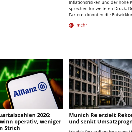
Inflationsrisiken und der hohe 
sprechen für weiteren Druck. 
Faktoren könnten die Entwickl
mehr
uartalszahlen 2026:
Munich Re erzielt Rek
winn operativ, weniger
und senkt Umsatzprog
m Strich
Munich Re verdient im ersten H