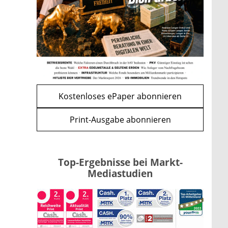
Bitcoin im Wartemodus: Fed
und CLARITY Act geben die
Richtung vor
mehr
WEITERE ARTIKEL
zurück
weiter
Kostenloses ePaper abonnieren
Print-Ausgabe abonnieren
Top-Ergebnisse bei Markt-
Mediastudien