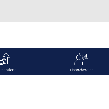
tmentfonds
Finanzberater