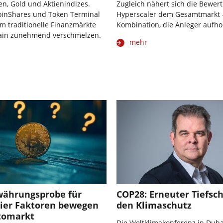
en, Gold und Aktienindizes.
Zugleich nähert sich die Bewer
oinShares und Token Terminal
Hyperscaler dem Gesamtmarkt 
m traditionelle Finanzmärkte
Kombination, die Anleger aufho
ain zunehmend verschmelzen.
mehr
ährungsprobe für
COP28: Erneuter Tiefsch
Vier Faktoren bewegen
den Klimaschutz
tomarkt
Die Weltklimakonferenz in Dubai