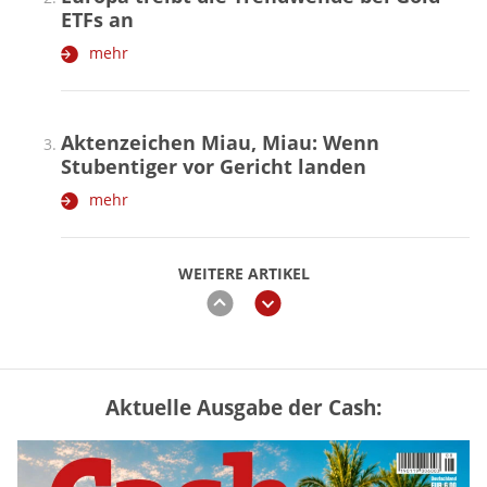
ETFs an
mehr
Aktenzeichen Miau, Miau: Wenn
Stubentiger vor Gericht landen
mehr
WEITERE ARTIKEL
zurück
weiter
Aktuelle Ausgabe der Cash:
Vermieter-Zutritt: Wann Mieter
die Wohnung öffnen müssen
mehr