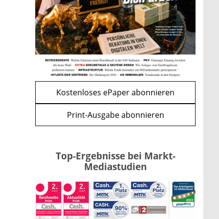
Renten-Nachzahlung ist pro
Kind möglich
mehr
WEITERE ARTIKEL
zurück
weiter
Kostenloses ePaper abonnieren
Print-Ausgabe abonnieren
Top-Ergebnisse bei Markt-
Mediastudien