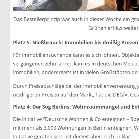
Das Bestellerprinzip war auch in dieser Woche ein g
Grünen erhitzt weite
Platz 5:
Nießbrauch: Immobilien bis dreißig Prozen
Für Immobiliensuchende kann es sich lohnen, Objekte
vergangenen zehn Jahren kam es in deutschen Metrop
Immobilien, andererseits ist in vielen Großstädten de
Durch Preisabschläge bei der Immobilienverrentung
niedrigeren Preisen auf den Markt, hat die DEGIV, Ges
Platz 4:
Der Sog Berlins: Wohnraummangel und En
Die Initiative “Deutsche Wohnen & Co enteignen – S
mit mehr als 3.000 Wohnungen in Berlin enteignen. W
Initiative geraten sind, ist derzeit aber noch unklar.