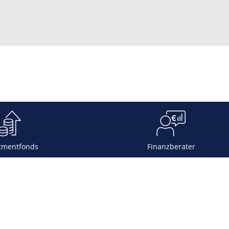
tmentfonds
Finanzberater