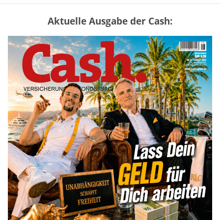
Aktuelle Ausgabe der Cash:
Vermieter-Zutritt: Wann Mieter
die Wohnung öffnen müssen
mehr
US-Kryptogesetz auf der Kippe:
Drei Streitpunkte bremsen den CLARITY
Act
mehr
Mütterrente III Tabelle: So viel Renten-
Nachzahlung ist pro Kind möglich
mehr