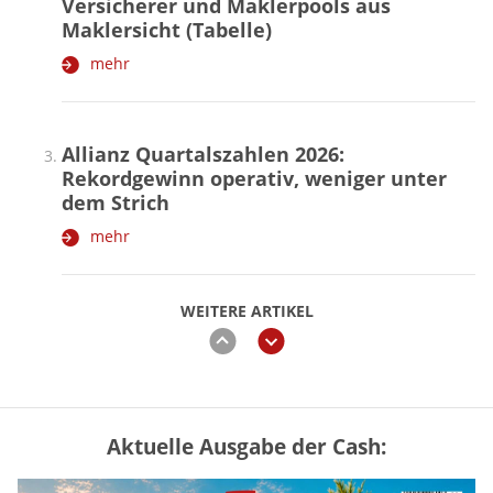
Versicherer und Maklerpools aus
Maklersicht (Tabelle)
mehr
Allianz Quartalszahlen 2026:
Rekordgewinn operativ, weniger unter
dem Strich
mehr
WEITERE ARTIKEL
zurück
weiter
Aktuelle Ausgabe der Cash:
„Jung kauft Alt“ 2026: Neue Förderung im
Überblick – Tabelle mit Kreditbeträgen