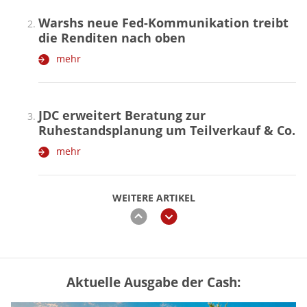
Warshs neue Fed-Kommunikation treibt
die Renditen nach oben
mehr
JDC erweitert Beratung zur
Ruhestandsplanung um Teilverkauf & Co.
mehr
WEITERE ARTIKEL
zurück
weiter
Aktuelle Ausgabe der Cash:
„Jung kauft Alt“ 2026: Neue Förderung im
Überblick – Tabelle mit Kreditbeträgen