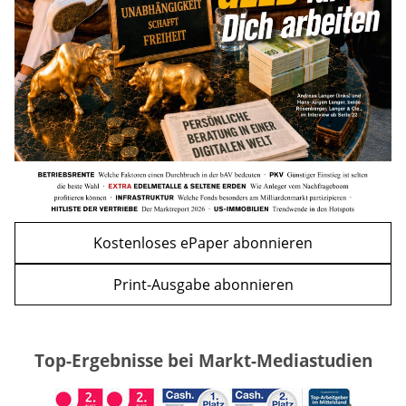
mehr
WEITERE ARTIKEL
zurück
weiter
Kostenloses ePaper abonnieren
Print-Ausgabe abonnieren
Top-Ergebnisse bei Markt-Mediastudien