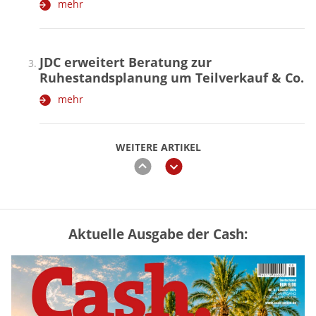
mehr
JDC erweitert Beratung zur
Ruhestandsplanung um Teilverkauf & Co.
mehr
WEITERE ARTIKEL
zurück
weiter
Aktuelle Ausgabe der Cash:
„Jung kauft Alt“ 2026: Neue Förderung im
Überblick – Tabelle mit Kreditbeträgen
und Einkommensgrenzen
mehr