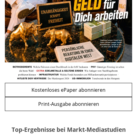
Kursrückgang jetzt eine Kaufchance?
mehr
WEITERE ARTIKEL
zurück
weiter
Kostenloses ePaper abonnieren
Print-Ausgabe abonnieren
Top-Ergebnisse bei Markt-Mediastudien