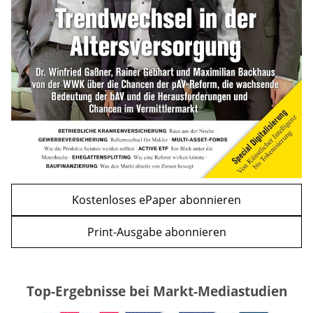
mehr
WEITERE ARTIKEL
zurück
weiter
Kostenloses ePaper abonnieren
Print-Ausgabe abonnieren
Top-Ergebnisse bei Markt-Mediastudien