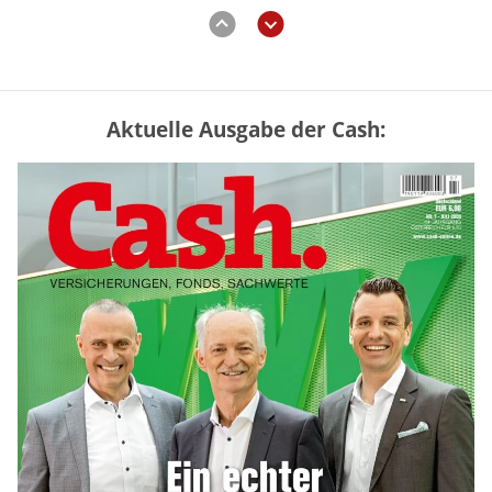
zurück
weiter
Aktuelle Ausgabe der Cash:
Mütterrente III Tabelle: So viel Renten-
Nachzahlung ist pro Kind möglich
mehr
„Jung kauft Alt“ 2026: Neue Förderung im
Überblick – Tabelle mit Kreditbeträgen
und Einkommensgrenzen
mehr
Bitcoin im Wartemodus: Fed und CLARITY
Act geben die Richtung vor