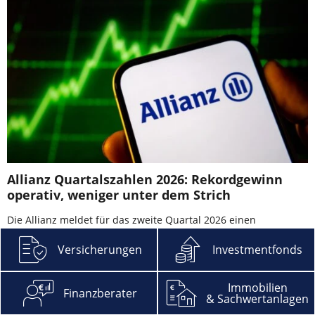
Allianz Quartalszahlen 2026: Rekordgewinn
operativ, weniger unter dem Strich
Die Allianz meldet für das zweite Quartal 2026 einen
operativen Rekordgewinn von 4,874 Milliarden Euro und
Versicherungen
Investmentfonds
übertrifft die Markterwartungen deutlich. Der Konzerngewinn
sank dennoch – vor allem wegen eines ausgelaufenen
Sondereffekts. Was die Allianz-Quartalszahlen 2026 für Anleger
Immobilien
Finanzberater
und Berater …
& Sachwertanlagen