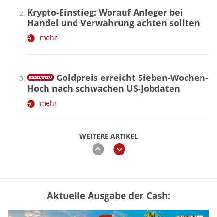
Krypto-Einstieg: Worauf Anleger bei
Handel und Verwahrung achten sollten
mehr
Goldpreis erreicht Sieben-Wochen-
Hoch nach schwachen US-Jobdaten
mehr
WEITERE ARTIKEL
zurück
weiter
Aktuelle Ausgabe der Cash:
Vermieter-Zutritt: Wann Mieter
die Wohnung öffnen müssen