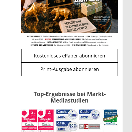
Bitcoin im Wartemodus: Fed
und CLARITY Act geben die
Richtung vor
mehr
WEITERE ARTIKEL
zurück
weiter
Kostenloses ePaper abonnieren
Print-Ausgabe abonnieren
Top-Ergebnisse bei Markt-
Mediastudien