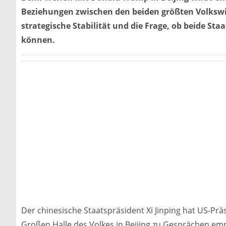
Beziehungen zwischen den beiden größten Volkswir
strategische Stabilität und die Frage, ob beide S
können.
Der chinesische Staatspräsident Xi Jinping hat US-P
Großen Halle des Volkes in Beijing zu Gesprächen emp