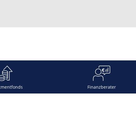
tmentfonds
Finanzberater