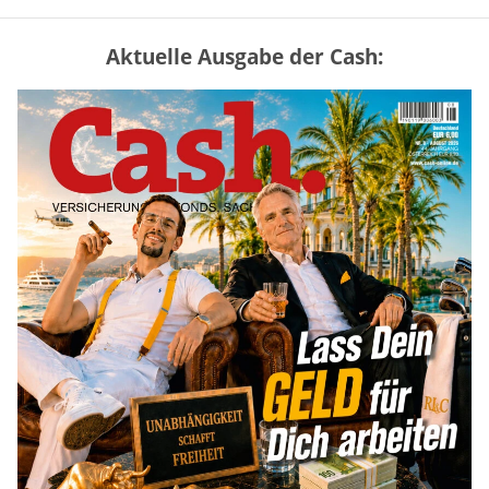
Aktuelle Ausgabe der Cash:
„Jung kauft Alt“ 2026: Neue Förderung im
Überblick – Tabelle mit Kreditbeträgen
und Einkommensgrenzen
mehr
Mütterrente III Tabelle: So viel Renten-
Nachzahlung ist pro Kind möglich
mehr
Apple-Aktie nach Quartalszahlen: Ist der
Kursrückgang jetzt eine Kaufchance?
mehr