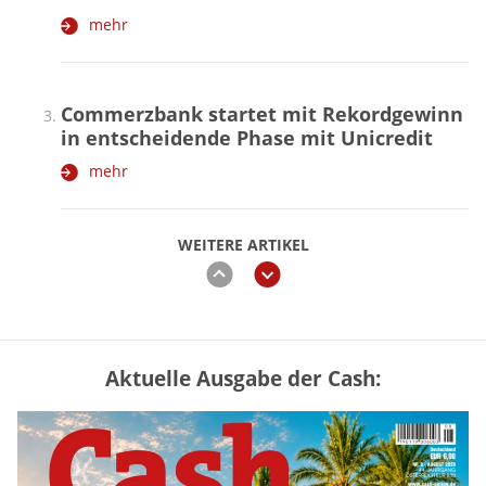
mehr
Commerzbank startet mit Rekordgewinn
in entscheidende Phase mit Unicredit
mehr
WEITERE ARTIKEL
zurück
weiter
Aktuelle Ausgabe der Cash:
Mütterrente III Tabelle: So viel Renten-
Nachzahlung ist pro Kind möglich
mehr