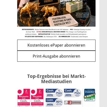
Apple-Aktie nach
Quartalszahlen: Ist der
Kursrückgang jetzt eine
Kaufchance?
mehr
WEITERE ARTIKEL
zurück
weiter
Kostenloses ePaper abonnieren
Print-Ausgabe abonnieren
Top-Ergebnisse bei Markt-
Mediastudien