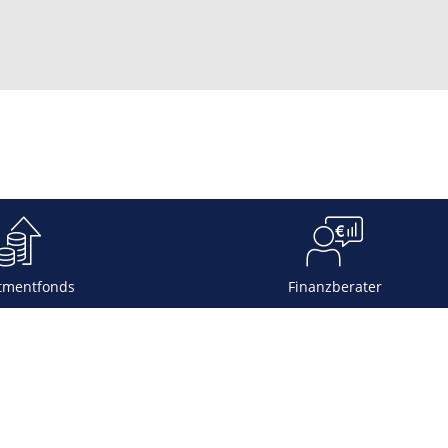
tmentfonds
Finanzberater