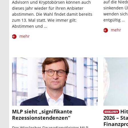
auf die Nied
Advisorn und Kryptobörsen können auch
sinkenden Ü
dieses Jahr wieder für ihren Anbieter
wenden sich 
abstimmen. Die Wahl findet damit bereits
entgültig …
zum 13. Mal statt. Wie immer gilt:
Abstimmen und …
mehr
mehr
MLP sieht „signifikante
Hit
Rezessionstendenzen“
2026 – St
Finanzpro
Der Wieslocher Finanzdienstleister MLP