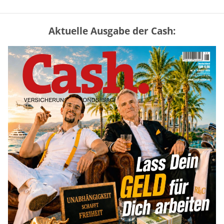
Aktuelle Ausgabe der Cash:
Mütterrente III Tabelle: So viel Renten-
Nachzahlung ist pro Kind möglich
mehr
„Jung kauft Alt“ 2026: Neue Förderung im
Überblick – Tabelle mit Kreditbeträgen
und Einkommensgrenzen
mehr
Bitcoin im Wartemodus: Fed und CLARITY
Act geben die Richtung vor
mehr