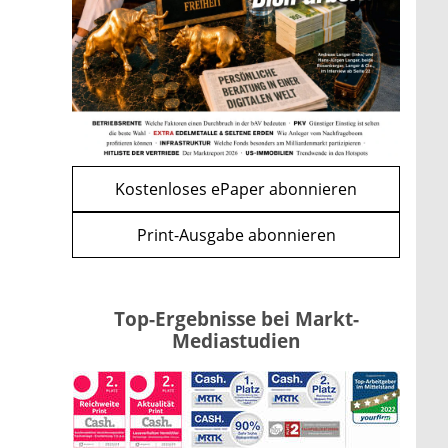
Apple-Aktie nach
Quartalszahlen: Ist der
Kursrückgang jetzt eine
Kaufchance?
mehr
WEITERE ARTIKEL
zurück
weiter
Kostenloses ePaper abonnieren
Print-Ausgabe abonnieren
Top-Ergebnisse bei Markt-
Mediastudien