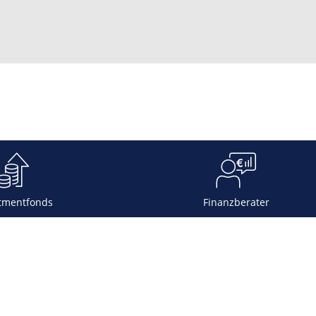
tmentfonds
Finanzberater