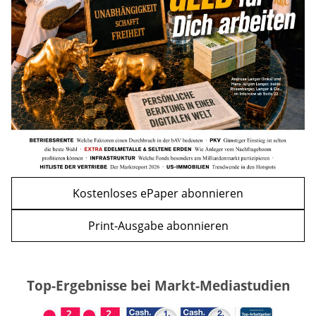
mehr
WEITERE ARTIKEL
zurück
weiter
Kostenloses ePaper abonnieren
Print-Ausgabe abonnieren
Top-Ergebnisse bei Markt-Mediastudien