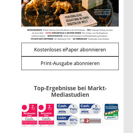
Kind möglich
mehr
WEITERE ARTIKEL
zurück
weiter
Kostenloses ePaper abonnieren
Print-Ausgabe abonnieren
Top-Ergebnisse bei Markt-
Mediastudien