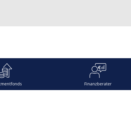
tmentfonds
Finanzberater