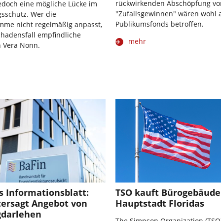
rückwirkenden Abschöpfung vo
edoch eine mögliche Lücke im
"Zufallsgewinnen" wären wohl 
sschutz. Wer die
Publikumsfonds betroffen.
me nicht regelmäßig anpasst,
Schadensfall empfindliche
mehr
n Vera Nonn.
 Informationsblatt:
TSO kauft Bürogebäude 
tersagt Angebot von
Hauptstadt Floridas
darlehen
The Simpson Organization (TSO)