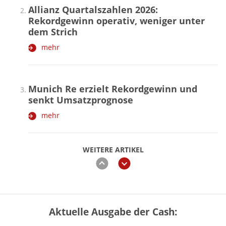
Allianz Quartalszahlen 2026:
Rekordgewinn operativ, weniger unter
dem Strich
mehr
Munich Re erzielt Rekordgewinn und
senkt Umsatzprognose
mehr
WEITERE ARTIKEL
zurück
weiter
Aktuelle Ausgabe der Cash:
„Jung kauft Alt“ 2026: Neue Förderung im
Überblick – Tabelle mit Kreditbeträgen