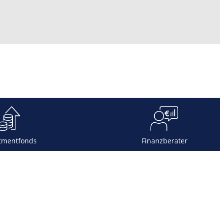
tmentfonds
Finanzberater