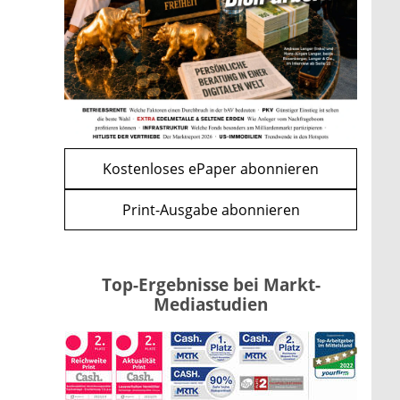
Apple-Aktie nach
Quartalszahlen: Ist der
Kursrückgang jetzt eine
Kaufchance?
mehr
WEITERE ARTIKEL
zurück
weiter
Kostenloses ePaper abonnieren
Print-Ausgabe abonnieren
Top-Ergebnisse bei Markt-
Mediastudien