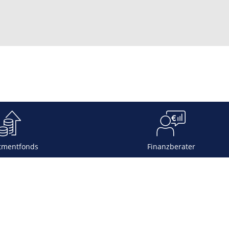
tmentfonds
Finanzberater