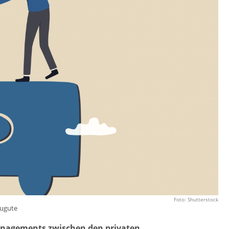
Foto: Shutterstock
zugute
anagements zwischen den privaten