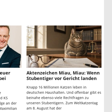
neuer
Aktenzeichen Miau, Miau: Wenn
bei
Stubentiger vor Gericht landen
Knapp 16 Millionen Katzen leben in
deutschen Haushalten. Und offenbar gibt es
e
beinahe ebenso viele Rechtfragen zu
nd KS
unseren Stubentigern. Zum Weltkatzentag
lge an der
am 8. August hat der
Maximilian