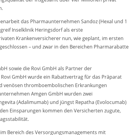
n.
menarbeit das Pharmaunternehmen Sandoz (Hexal und 1
eif Inselklinik Heringsdorf als erste
vaten Krankenversicherer nun, wie geplant, im ersten
 geschlossen – und zwar in den Bereichen Pharmarabatte
bH sowie die Rovi GmbH als Partner der
Rovi GmbH wurde ein Rabattvertrag für das Präparat
 und venösen thromboembolischen Erkrankungen
rmaunternehmen Amgen GmbH wurden zwei
mgevita (Adalimumab) und jüngst Repatha (Evolocumab)
enden Einsparungen kommen den Versicherten zugute,
gsstabilität.
es, im Bereich des Versorgungsmanagements mit