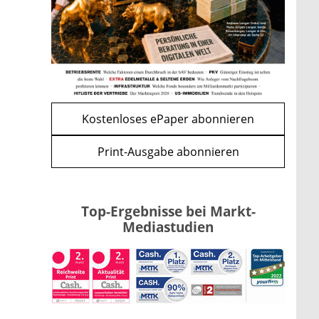
Kind möglich
mehr
WEITERE ARTIKEL
zurück
weiter
Kostenloses ePaper abonnieren
Print-Ausgabe abonnieren
Top-Ergebnisse bei Markt-
Mediastudien