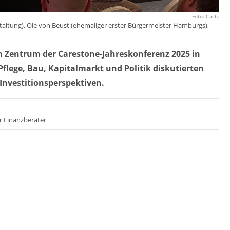
Foto: Cash.
estaltung), Ole von Beust (ehemaliger erster Bürgermeister Hamburgs),
im Zentrum der Carestone-Jahreskonferenz 2025 in
lege, Bau, Kapitalmarkt und Politik diskutierten
nvestitionsperspektiven.
r Finanzberater