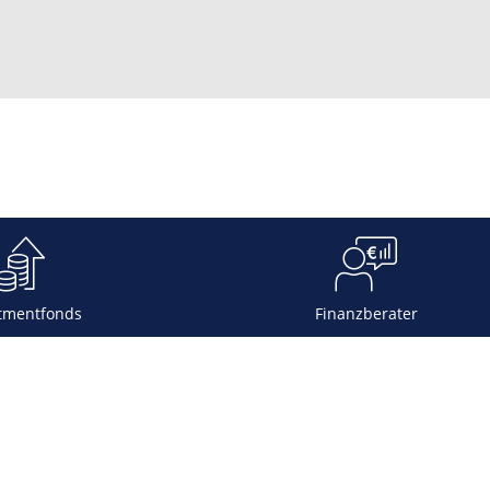
tmentfonds
Finanzberater