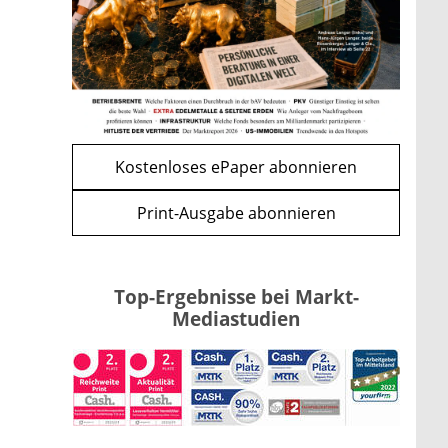
Kind möglich
mehr
WEITERE ARTIKEL
zurück
weiter
Kostenloses ePaper abonnieren
Print-Ausgabe abonnieren
Top-Ergebnisse bei Markt-
Mediastudien