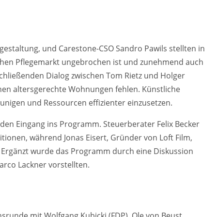
lgestaltung, und Carestone-CSO Sandro Pawils stellten in
schen Pflegemarkt ungebrochen ist und zunehmend auch
anschließenden Dialog zwischen Tom Rietz und Holger
onen altersgerechte Wohnungen fehlen. Künstliche
eunigen und Ressourcen effizienter einzusetzen.
den Eingang ins Programm. Steuerberater Felix Becker
tionen, während Jonas Eisert, Gründer von Loft Film,
ab. Ergänzt wurde das Programm durch eine Diskussion
arco Lackner vorstellten.
srunde mit Wolfgang Kubicki (FDP), Ole von Beust