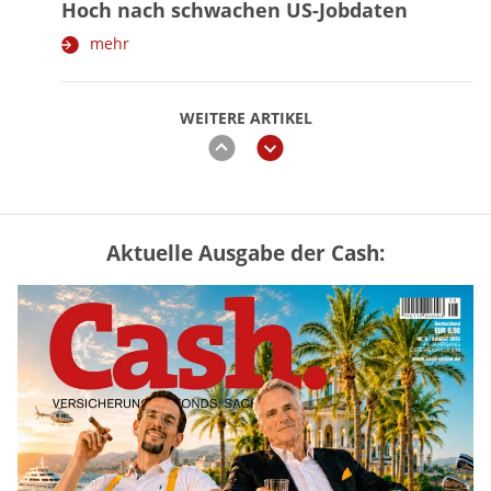
Hoch nach schwachen US-Jobdaten
mehr
WEITERE ARTIKEL
zurück
weiter
Aktuelle Ausgabe der Cash:
Vermieter-Zutritt: Wann Mieter
die Wohnung öffnen müssen
mehr
Goldpreis erreicht Sieben-Wochen-
Hoch nach schwachen US-Jobdaten
mehr