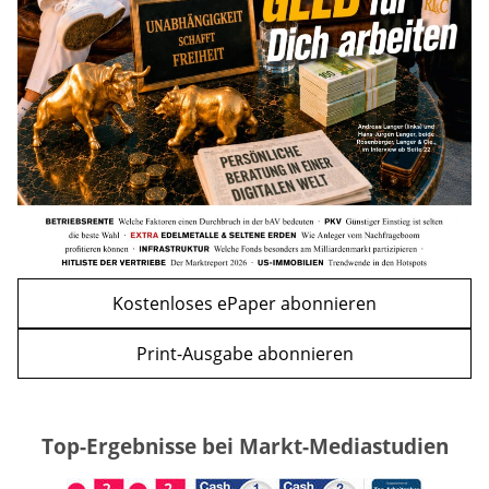
Kursrückgang jetzt eine Kaufchance?
mehr
WEITERE ARTIKEL
zurück
weiter
Kostenloses ePaper abonnieren
Print-Ausgabe abonnieren
Top-Ergebnisse bei Markt-Mediastudien