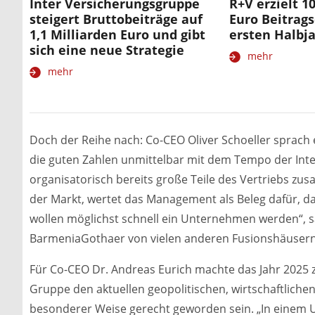
Inter Versicherungsgruppe
R+V erzielt 1
steigert Bruttobeiträge auf
Euro Beitra
1,1 Milliarden Euro und gibt
ersten Halbj
sich eine neue Strategie
mehr
mehr
Doch der Reihe nach: Co-CEO Oliver Schoeller sprach
die guten Zahlen unmittelbar mit dem Tempo der Inte
organisatorisch bereits große Teile des Vertriebs zu
der Markt, wertet das Management als Beleg dafür, d
wollen möglichst schnell ein Unternehmen werden“, sa
BarmeniaGothaer von vielen anderen Fusionshäusern, d
Für Co-CEO Dr. Andreas Eurich machte das Jahr 2025 z
Gruppe den aktuellen geopolitischen, wirtschaftliche
besonderer Weise gerecht geworden sein. „In einem Um