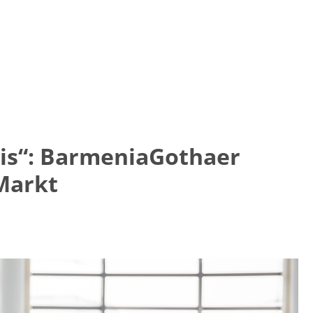
nis“: BarmeniaGothaer
 Markt