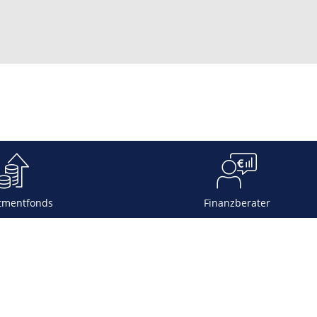
tmentfonds
Finanzberater