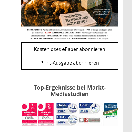
viel ist für Familien geplant
mehr
WEITERE ARTIKEL
zurück
weiter
Kostenloses ePaper abonnieren
Print-Ausgabe abonnieren
Top-Ergebnisse bei Markt-
Mediastudien