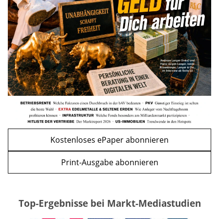
die Wohnung öffnen müssen
mehr
WEITERE ARTIKEL
zurück
weiter
Kostenloses ePaper abonnieren
Print-Ausgabe abonnieren
Top-Ergebnisse bei Markt-Mediastudien