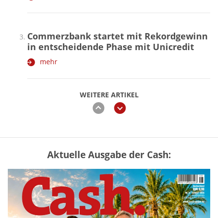
Commerzbank startet mit Rekordgewinn
in entscheidende Phase mit Unicredit
mehr
WEITERE ARTIKEL
zurück
weiter
Aktuelle Ausgabe der Cash:
„Jung kauft Alt“ 2026: Neue Förderung im
Überblick – Tabelle mit Kreditbeträgen
und Einkommensgrenzen
mehr