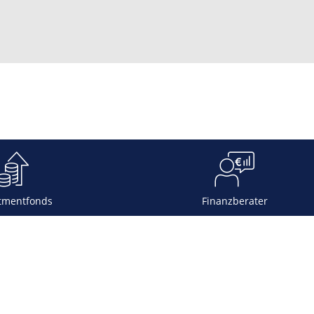
tmentfonds
Finanzberater