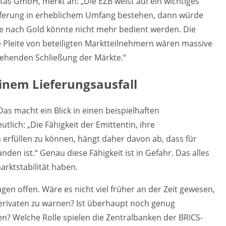
itas GmbH, merkt an: „Die EZB weist auf ein wichtiges
ieferung in erheblichem Umfang bestehen, dann würde
e nach Gold könnte nicht mehr bedient werden. Die
e Pleite von beteiligten Marktteilnehmern wären massive
rgehenden Schließung der Märkte.“
einem Lieferungsausfall
Das macht ein Blick in einen beispielhaften
tlich: „Die Fähigkeit der Emittentin, ihre
rfüllen zu können, hängt daher davon ab, dass für
en ist.“ Genau diese Fähigkeit ist in Gefahr. Das alles
arktstabilität haben.
en offen. Wäre es nicht viel früher an der Zeit gewesen,
ivaten zu warnen? Ist überhaupt noch genug
n? Welche Rolle spielen die Zentralbanken der BRICS-