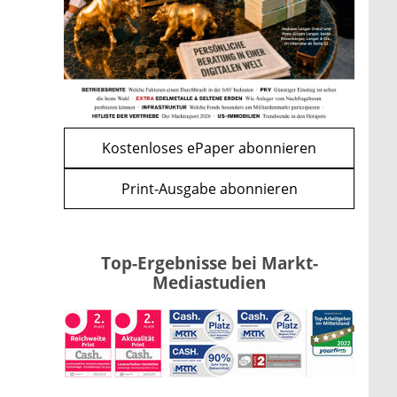
Kind möglich
mehr
WEITERE ARTIKEL
zurück
weiter
Kostenloses ePaper abonnieren
Print-Ausgabe abonnieren
Top-Ergebnisse bei Markt-
Mediastudien