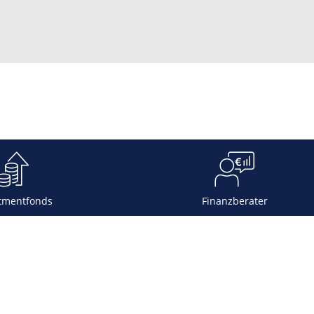
tmentfonds
Finanzberater