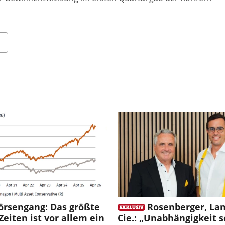
örsengang: Das größte
Rosenberger, La
 Zeiten ist vor allem ein
Cie.: „Unabhängigkeit s