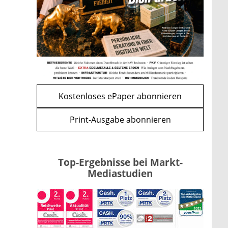
Renten-Nachzahlung ist pro
Kind möglich
mehr
WEITERE ARTIKEL
zurück
weiter
Kostenloses ePaper abonnieren
Print-Ausgabe abonnieren
Top-Ergebnisse bei Markt-
Mediastudien