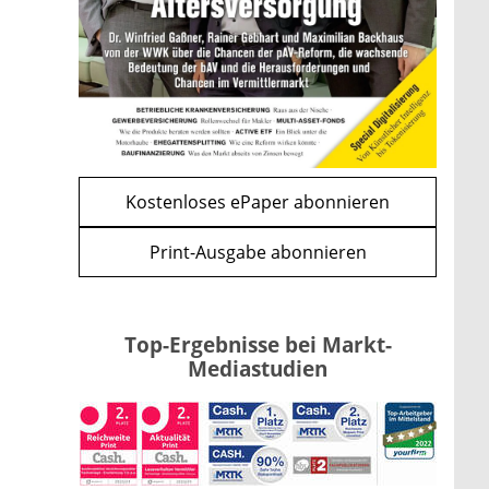
und CLARITY Act geben die
Richtung vor
mehr
WEITERE ARTIKEL
zurück
weiter
Kostenloses ePaper abonnieren
Print-Ausgabe abonnieren
Top-Ergebnisse bei Markt-
Mediastudien