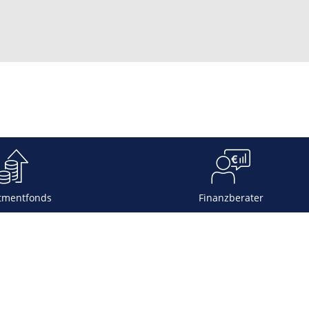
tmentfonds
Finanzberater