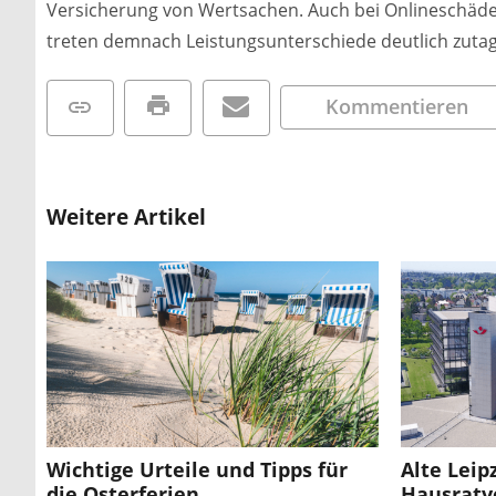
Versicherung von Wertsachen. Auch bei Onlineschäd
treten demnach Leistungsunterschiede deutlich zutag
Kommentieren
Weitere Artikel
Wichtige Urteile und Tipps für
Alte Leip
die Osterferien
Hausratv