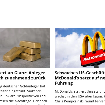
iert an Glanz: Anleger
Schwaches US-Geschäft
ich zunehmend zurück
McDonald’s setzt auf n
Führung
g deutscher Goldanleger hat
weiter eingetrübt. Sinkende
McDonald’s steigert Umsatz un
ie unklare Zinspolitik von Fed
wächst in den USA aber kaum. 
msen die Nachfrage. Dennoch
Chris Kempczinski räumt Fehler