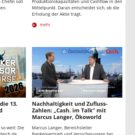
Chefin soll
Produktionskapazitäten und Cashflow in den
fen.
Mittelpunkt. Daran entscheidet sich, ob die
Erholung der Aktie trägt.
mehr
die 13.
Nachhaltigkeit und Zufluss-
d
Zahlen: „Cash. im Talk“ mit
Marcus Langer, Ökoworld
 so weit: Die
Marcus Langer, Bereichsleiter
leich.de
Bankenvertrieb und Versicherungen bei