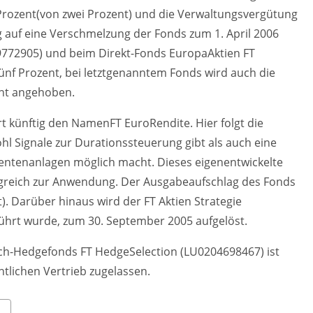
 Prozent(von zwei Prozent) und die Verwaltungsvergütung
ng auf eine Verschmelzung der Fonds zum 1. April 2006
9772905) und beim Direkt-Fonds EuropaAktien FT
ünf Prozent, bei letztgenanntem Fonds wird auch die
ent angehoben.
t künftig den NamenFT EuroRendite. Hier folgt die
hl Signale zur Durationssteuerung gibt als auch eine
ntenanlagen möglich macht. Dieses eigenentwickelte
lgreich zur Anwendung. Der Ausgabeaufschlag des Fonds
t). Darüber hinaus wird der FT Aktien Strategie
ührt wurde, zum 30. September 2005 aufgelöst.
ch-Hedgefonds FT HedgeSelection (LU0204698467) ist
tlichen Vertrieb zugelassen.