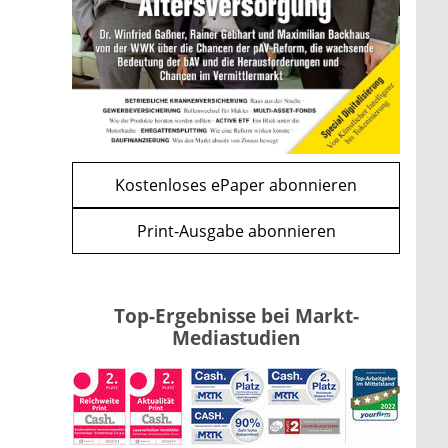
und CLARITY Act geben die
Richtung vor
mehr
WEITERE ARTIKEL
zurück
weiter
Kostenloses ePaper abonnieren
Print-Ausgabe abonnieren
Top-Ergebnisse bei Markt-
Mediastudien