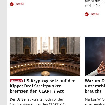
bleibt die Z
mehr
Verkäufer.
mehr
US-Kryptogesetz auf der
Warum D
Kippe: Drei Streitpunkte
untersch
bremsen den CLARITY Act
braucht
Der US-Senat könnte noch vor der
Markus W. Vo
Sommerpause über den CLARITY Act
einer Analys