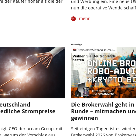
ahl der Käufer höher als die der
und Werbung ein. Eine neue US-
nun die operative Wende schaf
mehr
Anzeige
eutschland
Die Brokerwahl geht in 
iedliche Strompreise
Runde – mitmachen un
gewinnen
igt, CEO der aream Group, mit
Seit einigen Tagen ist es wieder
e, warum der Vorschlag aus
Brokerwahl 2026 von Brokerverg