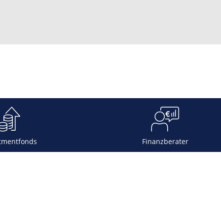
tmentfonds
Finanzberater