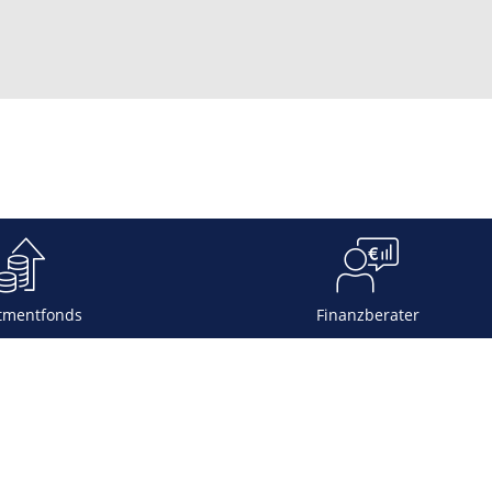
tmentfonds
Finanzberater