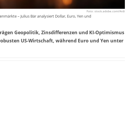
Foto: stock.adobe.com/Ardi
märkte – Julius Bär analysiert Dollar, Euro, Yen und
prägen Geopolitik, Zinsdifferenzen und KI-Optimismus
r robusten US-Wirtschaft, während Euro und Yen unter