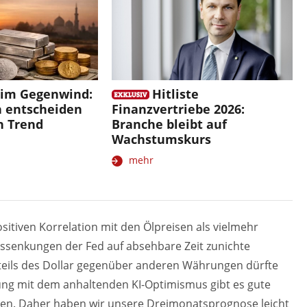
r im Gegenwind:
Hitliste
 entscheiden
Finanzvertriebe 2026:
n Trend
Branche bleibt auf
Wachstumskurs
mehr
ositiven Korrelation mit den Ölpreisen als vielmehr
nssenkungen der Fed auf absehbare Zeit zunichte
teils des Dollar gegenüber anderen Währungen dürfte
ndung mit dem anhaltenden KI-Optimismus gibt es gute
hnen. Daher haben wir unsere Dreimonatsprognose leicht