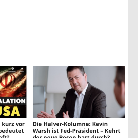
 kurz vor
Die Halver-Kolumne: Kevin
 bedeutet
Warsh ist Fed-Präsident – Kehrt
aft?
der neue Besen hart durch?