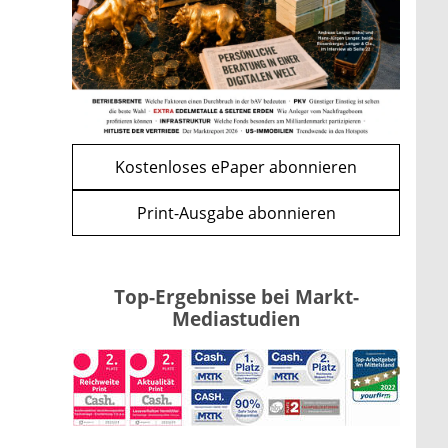
Kind möglich
mehr
WEITERE ARTIKEL
zurück
weiter
Kostenloses ePaper abonnieren
Print-Ausgabe abonnieren
Top-Ergebnisse bei Markt-
Mediastudien