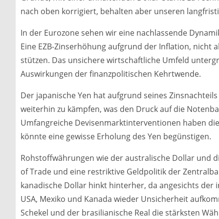
nach oben korrigiert, behalten aber unseren langfrist
In der Eurozone sehen wir eine nachlassende Dynamik
Eine EZB-Zinserhöhung aufgrund der Inflation, nich
stützen. Das unsichere wirtschaftliche Umfeld unterg
Auswirkungen der finanzpolitischen Kehrtwende.
Der japanische Yen hat aufgrund seines Zinsnachteils
weiterhin zu kämpfen, was den Druck auf die Notenban
Umfangreiche Devisenmarktinterventionen haben die A
könnte eine gewisse Erholung des Yen begünstigen.
Rohstoffwährungen wie der australische Dollar und 
of Trade und eine restriktive Geldpolitik der Zentralb
kanadische Dollar hinkt hinterher, da angesichts de
USA, Mexiko und Kanada wieder Unsicherheit aufkommt
Schekel und der brasilianische Real die stärksten W