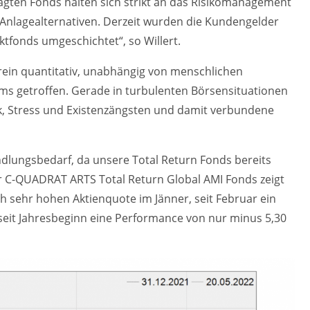
gten Fonds halten sich strikt an das Risikomanagement
 Anlagealternativen. Derzeit wurden die Kundengelder
tfonds umgeschichtet“, so Willert.
ein quantitativ, unabhängig von menschlichen
ms getroffen. Gerade in turbulenten Börsensituationen
k, Stress und Existenzängsten und damit verbundene
ndlungsbedarf, da unsere Total Return Fonds bereits
Der C-QUADRAT ARTS Total Return Global AMI Fonds zeigt
 sehr hohen Aktienquote im Jänner, seit Februar ein
 seit Jahresbeginn eine Performance von nur minus 5,30