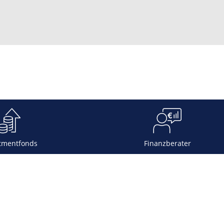
tmentfonds
Finanzberater